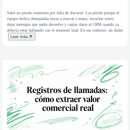
Sales no pierde reuniones por falta de discurso. Las pierde porque el
equipo dedica demasiadas horas a marcar a mano, escuchar tonos,
dejar mensajes que nadie devuelve y copiar datos al CRM cuando ya
debería estar hablando con el siguiente lead. En ese contexto, un dialer
no es un accesorio, es la capa que decide […]
Leer más