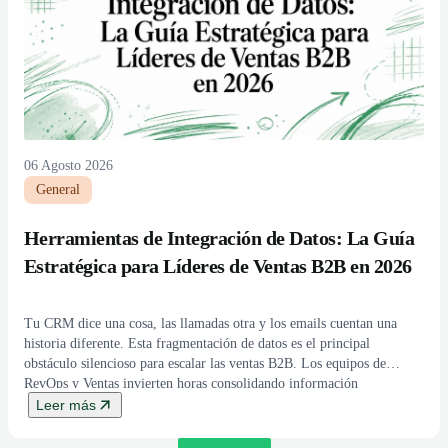
06 Agosto 2026
General
Herramientas de Integración de Datos: La Guía
Estratégica para Líderes de Ventas B2B en 2026
Tu CRM dice una cosa, las llamadas otra y los emails cuentan una
historia diferente. Esta fragmentación de datos es el principal
obstáculo silencioso para escalar las ventas B2B. Los equipos de
RevOps y Ventas invierten horas consolidando información
manualmente, un trabajo repetitivo que roba tiempo a la estrategia y la
Leer más
ejecución. El resultado es […]