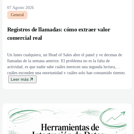
07 Agosto 2026
General
Registros de llamadas: cómo extraer valor
comercial real
Un lunes cualquiera, un Head of Sales abre el panel y ve decenas de
llamadas de la semana anterior. El problema no es la falta de
actividad, es que nadie sabe cuáles merecen una segunda lectura,
cuáles esconden una oportunidad y cuáles solo han consumido tiempo.
Cuando el equipo trabaja así, el forecast se apoya […]
Leer más