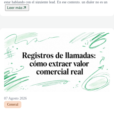
estar hablando con el siguiente lead. En ese contexto, un dialer no es un
accesorio, es la capa que decide […]
Leer más
07 Agosto 2026
General