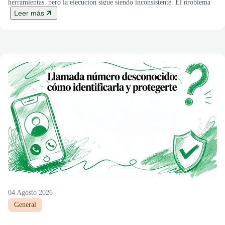
herramientas, pero la ejecución sigue siendo inconsistente. El problema
no es el talento, es la dependencia de la ejecución […]
Leer más
04 Agosto 2026
General