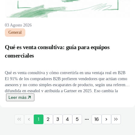
03 Agosto 2026
General
Qué es venta consultiva: guía para equipos
comerciales
Qué es venta consultiva y cómo convertirla en una ventaja real en B2B
El 91% de los compradores B2B prefieren vendedores que actúan como
asesores y no como simples escaparates de producto, según una referencia
difundida en español y atribuida a Gartner en 2025. Eso cambia la
pregunta de fondo, porque qué es venta consultiva […]
Leer más
1
2
3
4
5
16