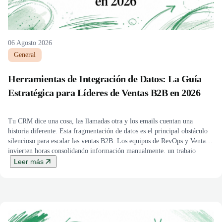
06 Agosto 2026
General
Herramientas de Integración de Datos: La Guía
Estratégica para Líderes de Ventas B2B en 2026
Tu CRM dice una cosa, las llamadas otra y los emails cuentan una
historia diferente. Esta fragmentación de datos es el principal obstáculo
silencioso para escalar las ventas B2B. Los equipos de RevOps y Ventas
invierten horas consolidando información manualmente, un trabajo
repetitivo que roba tiempo a la estrategia y la ejecución. El resultado es
Leer más
[…]