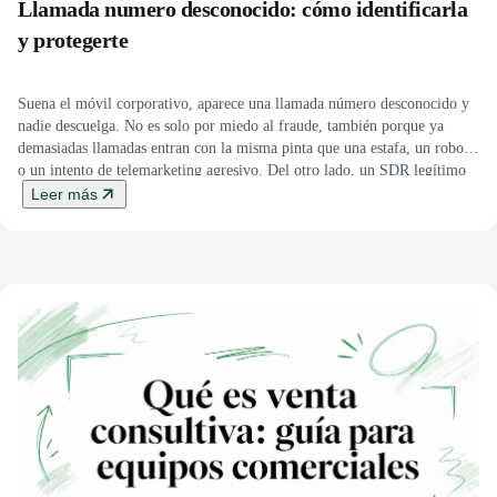
Llamada numero desconocido: cómo identificarla
y protegerte
Suena el móvil corporativo, aparece una llamada número desconocido y
nadie descuelga. No es solo por miedo al fraude, también porque ya
demasiadas llamadas entran con la misma pinta que una estafa, un robot
o un intento de telemarketing agresivo. Del otro lado, un SDR legítimo
marca desde un número nuevo, escucha el silencio o […]
Leer más