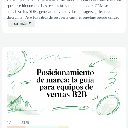
Un equipo comercial puede estar haciendo muchas cosas bien y aun así
quedarse bloqueado. Las secuencias salen a tiempo, el CRM se
actualiza, los SDRs generan actividad y los managers aprietan con
disciplina. Pero los ratios de respuesta caen, el pipeline pierde calidad
y los ciclos de venta se alargan sin una causa evidente. Ese […]
Leer más
17 Julio 2026