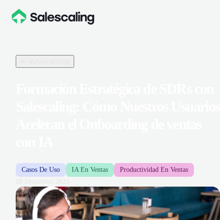
Volver al blog
Formación Estratégica de SDRs con
Salescaling: Cómo Nuestros Usuario
Aceleran el Onboarding de ventas
con IA
Casos De Uso
IA En Ventas
Productividad En Ventas
08 Diciembre 2025