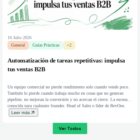
16 Julio 2026
General
Guías Prácticas
+2
Automatización de tareas repetitivas: impulsa
tus ventas B2B
Un equipo comercial no pierde rendimiento solo cuando vende poco.
También lo pierde cuando trabaja mucho en cosas que no generan
pipeline, no mejoran la conversión y no acercan el cierre. La escena es
conocida para cualquier founder, Head of Sales o líder de RevOps.
SDRs copiando notas al CRM al final del día. AEs […]
Leer más
Ver Todos