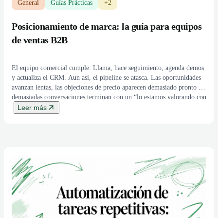
General
Guías Prácticas
+2
Posicionamiento de marca: la guía para equipos
de ventas B2B
El equipo comercial cumple. Llama, hace seguimiento, agenda demos
y actualiza el CRM. Aun así, el pipeline se atasca. Las oportunidades
avanzan lentas, las objeciones de precio aparecen demasiado pronto y
demasiadas conversaciones terminan con un “lo estamos valorando con
otras opciones”. Ese patrón no suele indicar falta de actividad. Suele
Leer más
indicar falta de claridad. […]