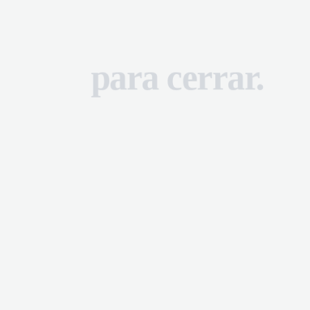
para cerrar.
para cerrar.