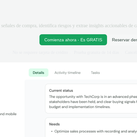
 señales de compra, identifica riesgos y extrae insights accionables de
Comienza ahora - Es GRATIS
Reservar d
No se requiere tarjeta de crédito
Prueba gratuita de 14 días
Cancel