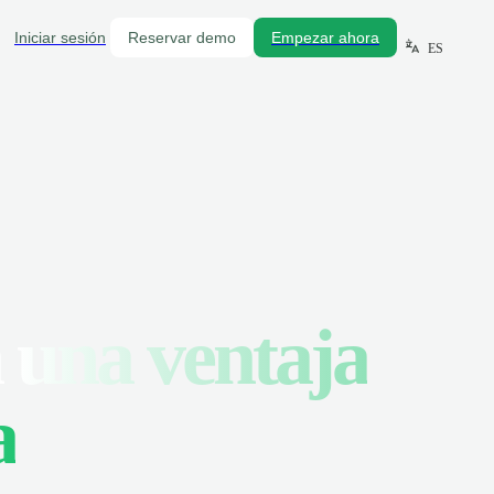
Iniciar sesión
Reservar demo
Empezar ahora
ES
n
una ventaja
a