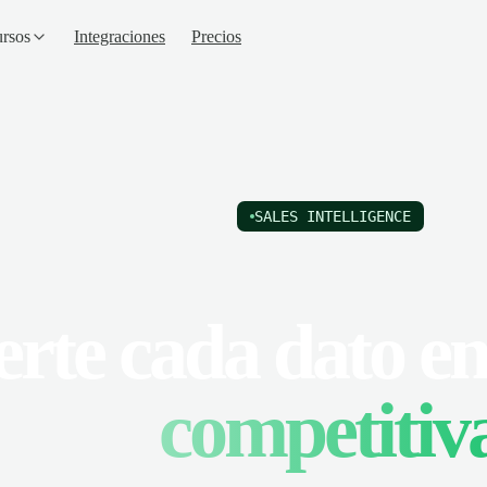
rsos
Integraciones
Precios
SALES INTELLIGENCE
erte cada dato e
competitiv