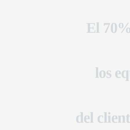
El 70% 
El 70% 
los eq
los eq
del clien
del clien