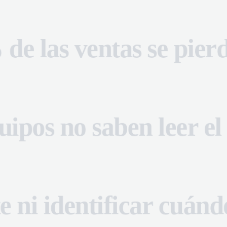
de las ventas se pie
de las ventas se pie
uipos no saben leer el
uipos no saben leer el
El 70% de las venta
te ni identificar cuánd
te ni identificar cuánd