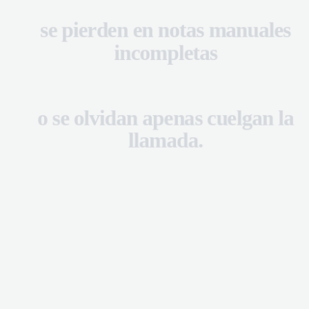
se pierden en notas manuales
se pierden en notas manuales
El 75% de los detall
incompletas
incompletas
o se olvidan apenas cuelgan la
o se olvidan apenas cuelgan la
llamada.
llamada.