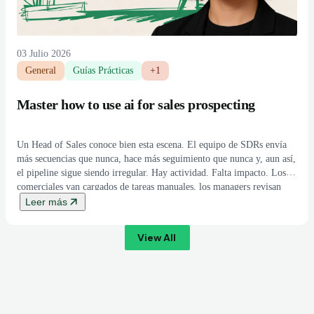
03 Julio 2026
General
Guías Prácticas
+1
Master how to use ai for sales prospecting
Un Head of Sales conoce bien esta escena. El equipo de SDRs envía
más secuencias que nunca, hace más seguimiento que nunca y, aun así,
el pipeline sigue siendo irregular. Hay actividad. Falta impacto. Los
comerciales van cargados de tareas manuales, los managers revisan
dashboards de volumen y el comité de dirección sigue haciendo la
Leer más
[…]
View All