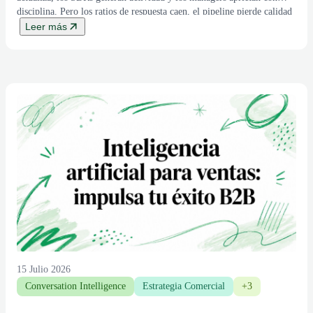
disciplina. Pero los ratios de respuesta caen, el pipeline pierde calidad
y los ciclos de venta se alargan sin una causa evidente. Ese […]
Leer más
15 Julio 2026
Conversation Intelligence
Estrategia Comercial
+3