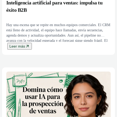
Inteligencia artificial para ventas: impulsa tu
éxito B2B
Hay una escena que se repite en muchos equipos comerciales. El CRM
está lleno de actividad, el equipo hace llamadas, envía secuencias,
agenda demos y actualiza oportunidades. Aun así, el pipeline no
avanza con la velocidad esperada y el forecast sigue siendo frágil. El
problema rara vez es la falta de esfuerzo. Suele ser la […]
Leer más