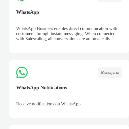
WhatsApp
WhatsApp Business enables direct communication with
customers through instant messaging. When connected
with Salescaling, all conversations are automatically
logged in the CRM. Set up automated replies, catalogs,
and keep a complete interaction history. Improve customer
support and streamline opportunity management from a
platform everyone knows.
Mensajería
WhatsApp Notifications
Receive notifications on WhatsApp.