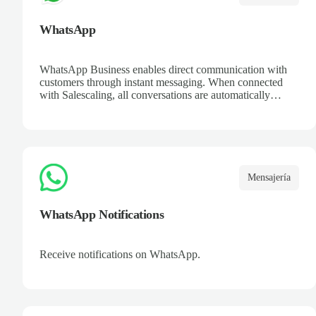
WhatsApp
WhatsApp Business enables direct communication with
customers through instant messaging. When connected
with Salescaling, all conversations are automatically
logged in the CRM. Set up automated replies, catalogs,
and keep a complete interaction history. Improve customer
support and streamline opportunity management from a
platform everyone knows.
Mensajería
WhatsApp Notifications
Receive notifications on WhatsApp.