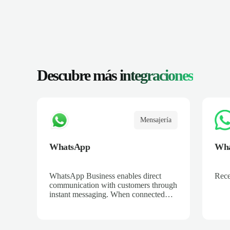
Descubre más
integraciones
Mensajería
WhatsApp
Wha
WhatsApp Business enables direct
Rece
communication with customers through
instant messaging. When connected
with Salescaling, all conversations are
automatically logged in the CRM. Set
up automated replies, catalogs, and