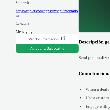
Sitio web
https://zapier.com/apps/smsapi/integratio
ns
Categoría
Messaging
Ver documentación
Descripción ge
Agregar a Salescaling
Send personalized
Cómo funcion
When a deal r
Use a custom 
Engage with y