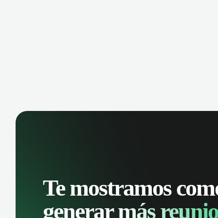
keep a complete interaction history.
Improve customer support and
streamline opportunity management
from a platform everyone knows.
Te mostramos com
generar
más reunio