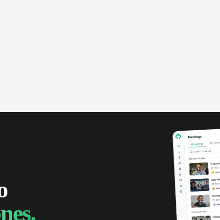
o
nes.